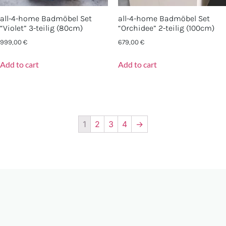
all-4-home Badmöbel Set
all-4-home Badmöbel Set
“Violet” 3-teilig (80cm)
“Orchidee” 2-teilig (100cm)
999,00
€
679,00
€
Add to cart
Add to cart
1
2
3
4
→