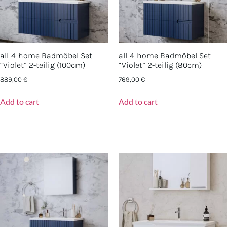
all-4-home Badmöbel Set
all-4-home Badmöbel Set
“Violet” 2-teilig (100cm)
“Violet” 2-teilig (80cm)
889,00
€
769,00
€
Add to cart
Add to cart