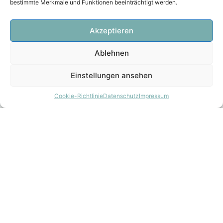
bestimmte Merkmale und Funktionen beeinträchtigt werden.
Akzeptieren
Ablehnen
Einstellungen ansehen
Cookie-Richtlinie
Datenschutz
Impressum
Adresse:
3UK Wohnkonzept GmbH,
Imbacher Weg, 48
51379 Leverkusen (Opladen)