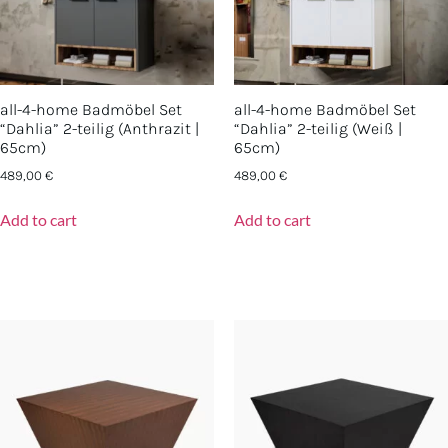
all-4-home Badmöbel Set
all-4-home Badmöbel Set
“Dahlia” 2-teilig (Anthrazit |
“Dahlia” 2-teilig (Weiß |
65cm)
65cm)
489,00
€
489,00
€
Add to cart
Add to cart