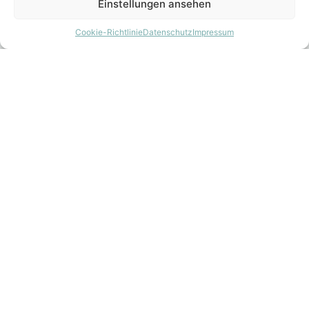
Einstellungen ansehen
Cookie-Richtlinie
Datenschutz
Impressum
Adresse:
3UK Wohnkonzept GmbH,
Imbacher Weg, 48
51379 Leverkusen (Opladen)