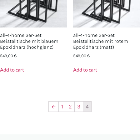
all-4-home 3er-Set
all-4-home 3er-Set
Beistelltische mit blauem
Beistelltische mit rotem
Epoxidharz (hochglanz)
Epoxidharz (matt)
549,00
€
549,00
€
Add to cart
Add to cart
←
1
2
3
4