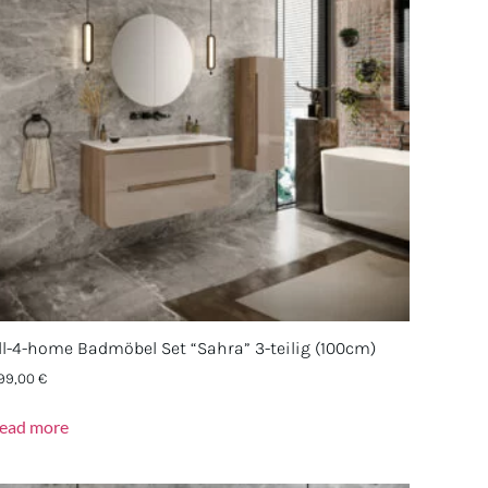
ll-4-home Badmöbel Set “Sahra” 3-teilig (100cm)
99,00
€
ead more