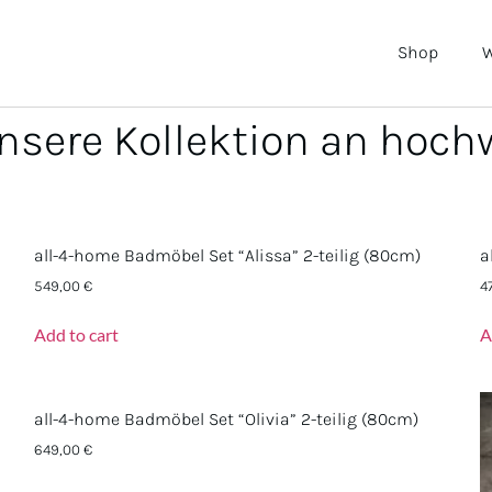
Shop
W
nsere Kollektion an hoch
all-4-home Badmöbel Set “Alissa” 2-teilig (80cm)
a
549,00
€
4
Add to cart
A
all-4-home Badmöbel Set “Olivia” 2-teilig (80cm)
649,00
€