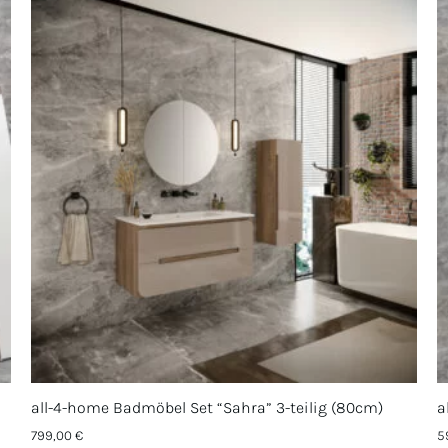
all-4-home Badmöbel Set “Sahra” 3-teilig (80cm)
a
799,00
€
5