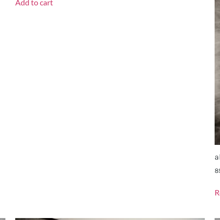
Add to cart
a
8
R