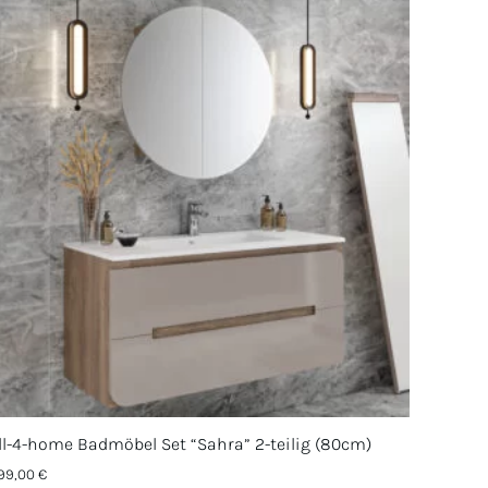
ll-4-home Badmöbel Set “Sahra” 2-teilig (80cm)
99,00
€