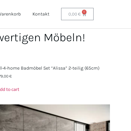
0
arenkorb
Kontakt
0,00
€
wertigen Möbeln!
ll-4-home Badmöbel Set “Alissa” 2-teilig (65cm)
79,00
€
dd to cart