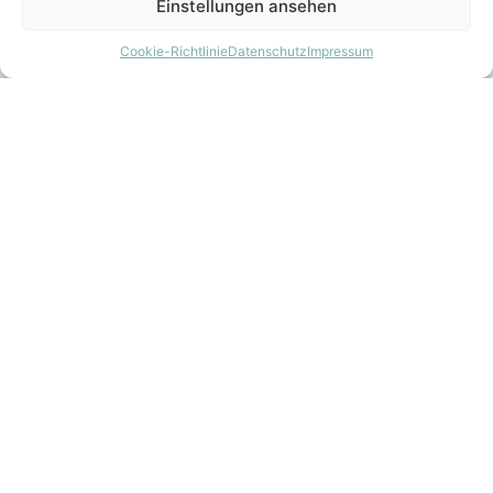
Einstellungen ansehen
Cookie-Richtlinie
Datenschutz
Impressum
Adresse:
3UK Wohnkonzept GmbH,
Imbacher Weg, 48
51379 Leverkusen (Opladen)