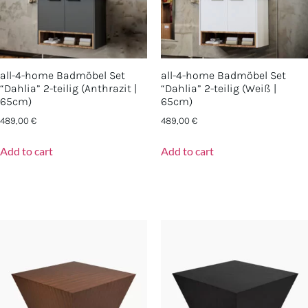
all-4-home Badmöbel Set
all-4-home Badmöbel Set
“Dahlia” 2-teilig (Anthrazit |
“Dahlia” 2-teilig (Weiß |
65cm)
65cm)
489,00
€
489,00
€
Add to cart
Add to cart