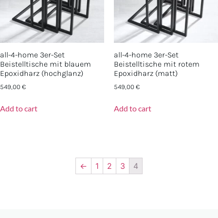
all-4-home 3er-Set
all-4-home 3er-Set
Beistelltische mit blauem
Beistelltische mit rotem
Epoxidharz (hochglanz)
Epoxidharz (matt)
549,00
€
549,00
€
Add to cart
Add to cart
←
1
2
3
4